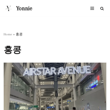
Yonnie
콘
텐
츠
로
Home
»
홍콩
건
너
홍콩
뛰
기