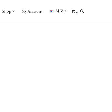
Shop
My Account
한국어
0