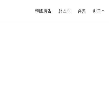
韓國廣告
햄스터
홍콩
한국