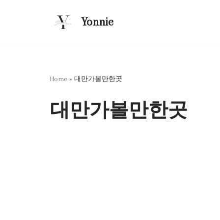
Yonnie
콘
텐
츠
로
건
Home
»
대만가볼만한곳
너
뛰
대만가볼만한곳
기