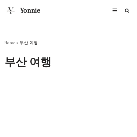
Yonnie
콘
텐
츠
로
Home
»
부산 여행
건
너
부산 여행
뛰
기