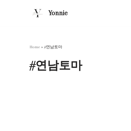
Yonnie
콘
텐
츠
로
건
Home
»
#연남토마
너
뛰
#연남토마
기