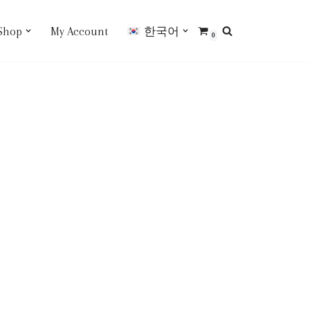
Shop
My Account
한국어
0