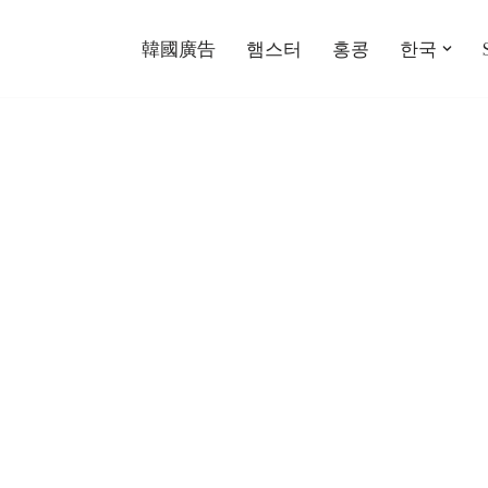
韓國廣告
햄스터
홍콩
한국