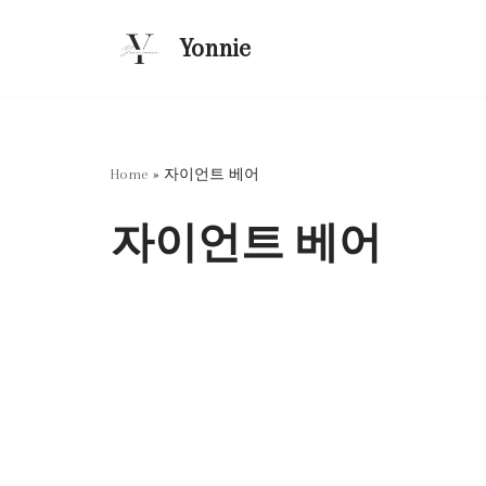
Yonnie
콘
텐
츠
로
건
Home
»
자이언트 베어
너
뛰
자이언트 베어
기