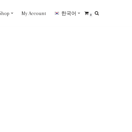
Shop
My Account
한국어
0