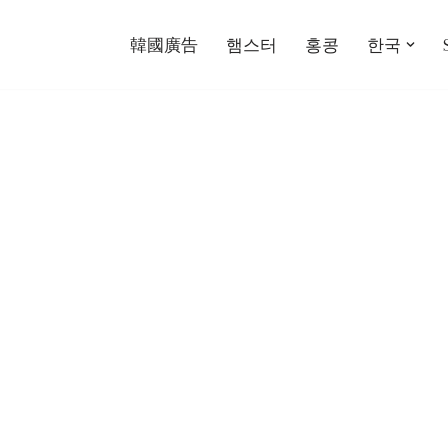
韓國廣告
햄스터
홍콩
한국