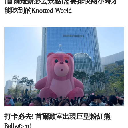
[首爾最新必去景點]需要排快兩小時才
能吃到的Knotted World
打卡必去! 首爾蠶室出現巨型粉紅熊
Bellygom!