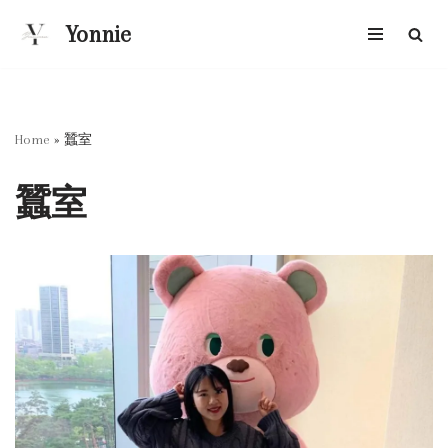
Yonnie
Skip
to
content
Home
»
蠶室
蠶室