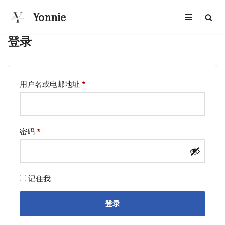
Yonnie
跳
至
登录
正
文
用户名或电邮地址
*
密码
*
记住我
登录