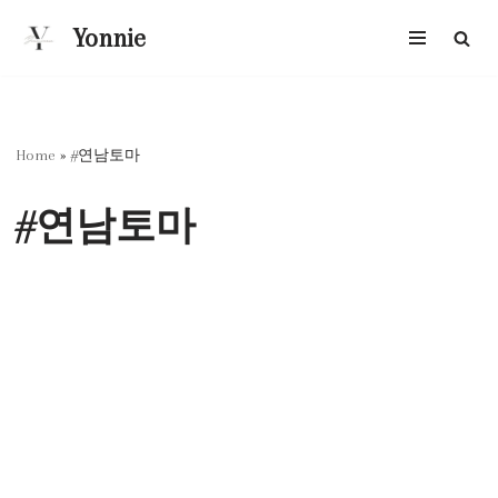
Yonnie
跳
至
正
文
Home
»
#연남토마
#연남토마