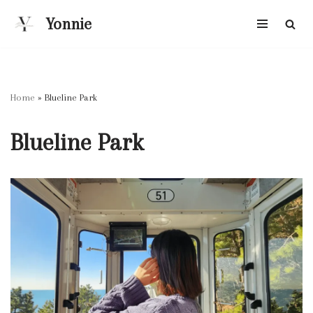
Yonnie
跳
至
正
文
Home
»
Blueline Park
Blueline Park