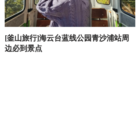
[釜山旅行]海云台蓝线公园青沙浦站周
边必到景点