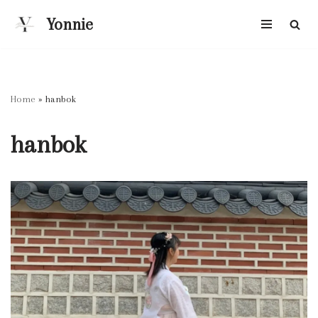
Yonnie
跳
至
正
文
Home
»
hanbok
hanbok