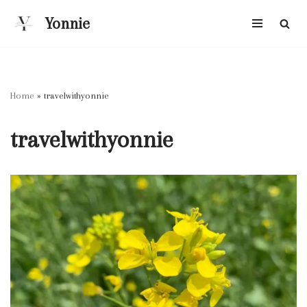
Yonnie
跳
至
正
文
Home
»
travelwithyonnie
travelwithyonnie