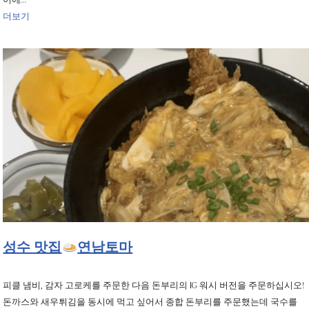
어에…
더보기
성수 맛집
연남토마
피클 냄비, 감자 고로케를 주문한 다음 돈부리의 IG 워시 버전을 주문하십시오!
돈까스와 새우튀김을 동시에 먹고 싶어서 종합 돈부리를 주문했는데 국수를