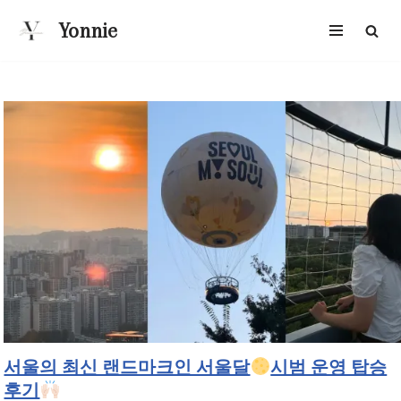
Yonnie
콘
텐
츠
로
건
너
뛰
기
서울의 최신 랜드마크인 서울달
시범 운영 탑승
후기