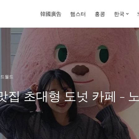
韓國廣告
햄스터
홍콩
한국
노티드월드
 맛집 초대형 도넛 카페 –