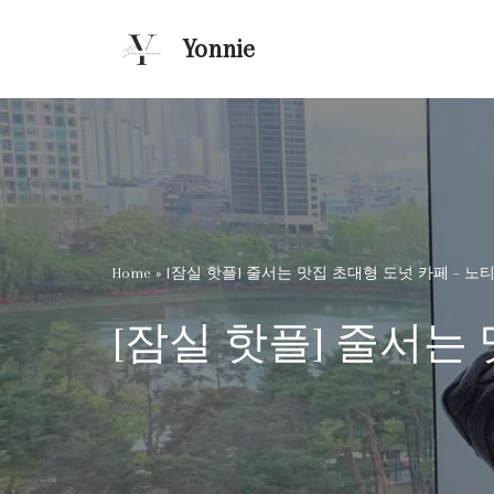
Yonnie
콘
텐
츠
로
건
너
뛰
기
Home
»
[잠실 핫플] 줄서는 맛집 초대형 도넛 카페 – 
[잠실 핫플] 줄서는