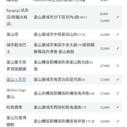
Ibgogage试衣
8,000-
店(韓服出租
釜山廣域市沙下區甘內2路180-1
✓
12,000
店)
釜山塔
釜山廣域市中區龍頭山街37-55
12,000
✓
城市觀光巴
釜山廣域市東區中央大路192號韓國
15,000
✓
士
教職員共濟會 釜山會館
釜山樂天世
釜山機張郡機張邑東釜山觀光路42
47,000
✓
界冒險樂園
號
釜山 X 天空
釜山廣域市海雲台區迎月路30
27,000
✓
Skyline Luge
釜山市機張郡機張邑機張海岸路205
27,000
✓
釜山
松島纜車
釜山廣域市西區松島海邊路171
12,000
✓
釜山兒童博
釜山機張郡機張邑機張海岸路172 2F
10,000
✓
物館