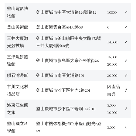
釜山電影博
釜山廣域市中區大清路126號路12
10000
✓
物館
釜山美術館
釜山市海雲台區APEC路58
0
✓
三井大廈激
釜山廣域市釜山鎮區中央大路672號
14,000
✓
光競技場
三井大廈9層908號
三津魚餅體
15,000-
釜山廣域市影島區太宗路99號街36
✓
驗館
20,000
鑽石灣遊艇
釜山廣域市南區文浦路101
30,000
✓
甘川文化村
因產品
釜山廣域市沙下區甘內2路201
⍻
禮品店
而異
洛東江生態
5,000-
釜山廣域市沙下區下端洞1149-10
⍻
之旅
10,000
釜山國立科
釜山市機張郡機張邑東釜山觀光6路
3,000
☓
學館
59