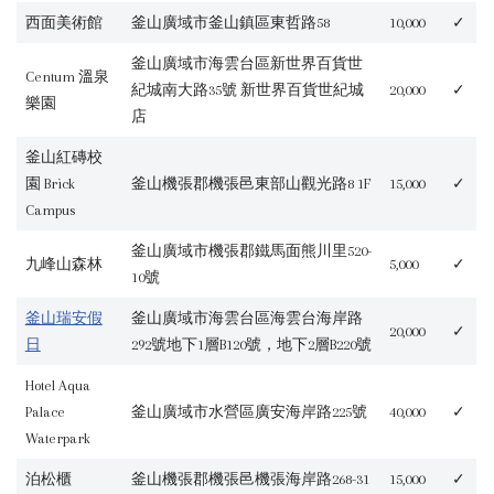
西面美術館
釜山廣域市釜山鎮區東哲路58
10,000
✓
釜山廣域市海雲台區新世界百貨世
Centum 溫泉
紀城南大路35號 新世界百貨世紀城
20,000
✓
樂園
店
釜山紅磚校
園 Brick
釜山機張郡機張邑東部山觀光路8 1F
15,000
✓
Campus
釜山廣域市機張郡鐵馬面熊川里520-
九峰山森林
5,000
✓
10號
釜山瑞安假
釜山廣域市海雲台區海雲台海岸路
20,000
✓
日
292號地下1層B120號，地下2層B220號
Hotel Aqua
Palace
釜山廣域市水營區廣安海岸路225號
40,000
✓
Waterpark
泊松櫃
釜山機張郡機張邑機張海岸路268-31
15,000
✓