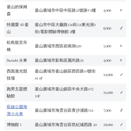
釜山的保姆
釜山廣域市中區中區路23號路9 3樓
4,000
☓
森
特麗愛 3D 釜
釜山市中區大廳路126街12(東光洞3
8,000
⍻
山
街)電影體驗博物館 2樓
松島龍宮吊
釜山廣域市西區岩南洞620
1,000
☓
橋
Danubi 火車
釜山廣域市影島區麗尚路24
4,000
☓
西面激光競
釜山廣域市釜山鎮區西田路10號街
14,000
✓
技場
61 6F
跑男主題體
釜山廣域市釜山鎮區中央大路672
16,000
✓
驗館
10F
藍線公園海
釜山廣域市海雲台區青沙浦路116
7,000
⍻
濱小火車
博物館 1
釜山廣域市海雲台區世紀城西路 20
18,000
✓