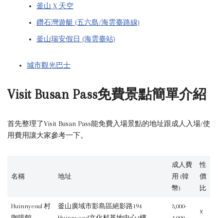
釜山 X 天空
鑽石灣遊艇 (五六島/海雲臺路線)
釜山瑞安假日 (海雲臺站)
城市觀光巴士
Visit Busan Pass免費景點簡單介紹
首先整理了Visit Busan Pass能免費入場景點的地址跟成人入場/使
用費用讓大家參考一下。
成人費
性
名稱
地址
用 (韓
價
幣)
比
Huinnyeoul 村
釜山廣域市影島區絕影路194
3,000-
☓
咖啡館
Huinnyeoul文化村基地中心4樓
4,000