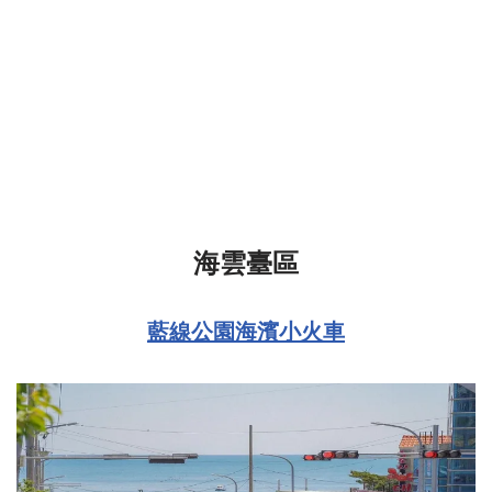
海雲臺區
藍線公園海濱小火車