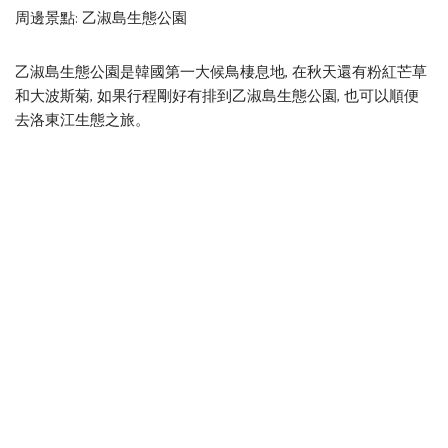
周邊景點: 乙淑島生態公園
乙淑島生態公園是韓國第一大候鳥棲息地, 在秋天還有粉紅芒草
和大波斯菊, 如果行程剛好有排到乙淑島生態公園, 也可以順便
去洛東江生態之旅。