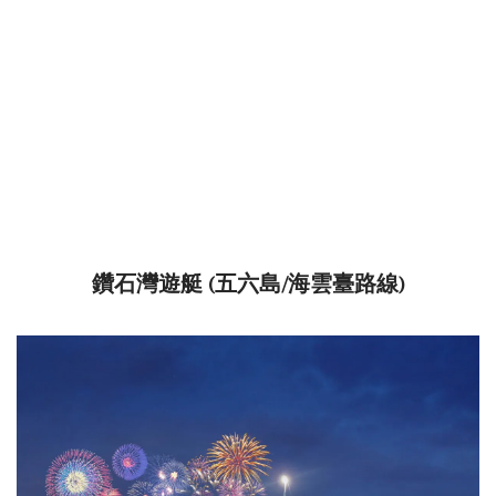
鑽石灣遊艇 (五六島/海雲臺路線)